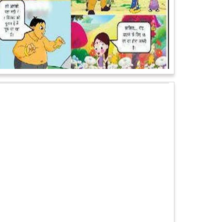
पेट पकड़ कर हंसने पर मजबूर हो जायेंगे आप जानवरों की ये अदाएं
देखकर
कल्पना कीजिये उस दृश्य की, जिसमें कोई गिलहरी किसी मेंढक के
साथ लिप-लॉक कर रही हो। गिलहरी झूला झूल रही हो।
आगे पढ़ें
चमत्कार: एक साल की बच्ची के ऊपर से गुजरी ट्रेन, नहीं आई
एक खरोंच भी
जाको राखे साइयां मार सके न कोय वाली कहावत आज एक बच्ची
पर पूरी तरह चरितार्थ साबित हुई, जब वह एक हादसे दौरान बाल-
बाल बच गई। मामला उत्तर प्रदेश के मथुरा...
आगे पढ़ें