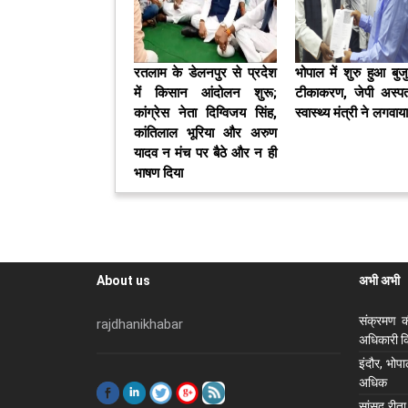
रतलाम के डेलनपुर से प्रदेश
भोपाल में शुरु हुआ बुजुर
में किसान आंदोलन शुरू;
टीकाकरण, जेपी अस्‍पत
कांग्रेस नेता दिग्विजय सिंह,
स्‍वास्‍थ्‍य मंत्री ने लगवा
कांतिलाल भूरिया और अरुण
यादव न मंच पर बैठे और न ही
भाषण दिया
About us
अभी अभी
संक्रमण क
rajdhanikhabar
अधिकारी कि
इंदौर, भोप
अधिक
सांसद रीता