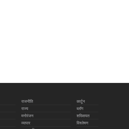
राजनीति
कार्टून
राज्य
ब्लॉग
मनोरंजन
शख्सियत
व्यापार
विश्लेषण