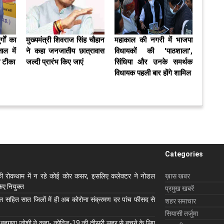
्गों का
मुख्यमंत्री शिवराज सिंह चौहान
महाकाल की नगरी में भाजपा
ाल में
ने कहा जनजातीय छात्रावास
विधायकों की 'पाठशाला',
या टीका
जल्‍दी प्रारंभ किए जाएं
सिंधिया और उनके समर्थक
विधायक पहली बार होंगे शामिल
Categories
ी रोकथाम में न रहे कोई कोर कसर, इसलिए कलेक्‍टर ने नोडल
ख़ास खबर
ए नियुक्‍त
प्रमुख खबरें
ाल सहित सात जिलों में ही अब कोरोना संक्रमण दर पांच फीसद से
शहर समाचार
सियासी तर्जुमा
 बहुगुणा जोशी ने कहा- कोविड-19 की तीसरी लहर से बचने के लिए