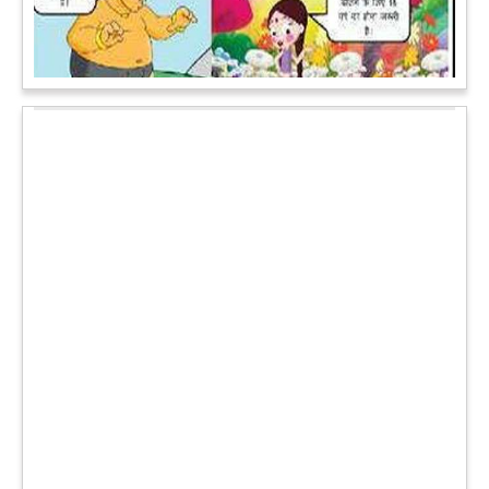
लिप-लॉक कर रही हो। गिलहरी झूला झूल रही हो।
आगे पढ़ें
चमत्कार: एक साल की बच्ची के ऊपर से गुजरी ट्रेन, नहीं आई एक खरोंच
भी
जाको राखे साइयां मार सके न कोय वाली कहावत आज एक बच्ची पर पूरी
तरह चरितार्थ साबित हुई, जब वह एक हादसे दौरान बाल-बाल बच गई।
मामला उत्तर प्रदेश के मथुरा रेलवे जक्शंन का है।
आगे पढ़ें