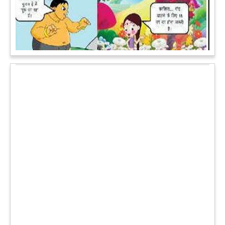
कल्पना कीजिये उस दृश्य की, जिसमें कोई गिलहरी किसी मेंढक के साथ
लिप-लॉक कर रही हो। गिलहरी झूला झूल रही हो।
आगे पढ़ें
चमत्कार: एक साल की बच्ची के ऊपर से गुजरी ट्रेन, नहीं आई एक खरोंच
भी
जाको राखे साइयां मार सके न कोय वाली कहावत आज एक बच्ची पर पूरी
तरह चरितार्थ साबित हुई, जब वह एक हादसे दौरान बाल-बाल बच गई।
मामला उत्तर प्रदेश के मथुरा रेलवे जक्शंन का है।
आगे पढ़ें