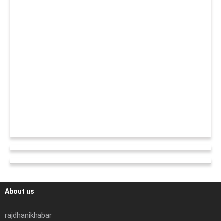
About us
rajdhanikhabar