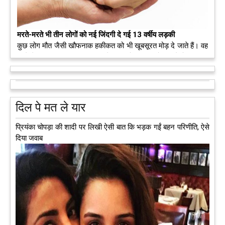
मरते-मरते भी तीन लोगों को नई जिंदगी दे गई 13 वर्षीय लड़की
कुछ लोग मौत जैसी खौफनाक हकीकत को भी खूबसूरत मोड़ दे जाते हैं। वह
मरने के बाद भी इस धरती पर अपने आप को जीवित छोड़ ज़ाते हैं। दुनिया
को अलविदा कह चुकी 13 वर्षीय लड़की के अंगदान से 3 जरूरतमंद लोगों
को नई जिंदगी मिल गई।
आगे पढ़ें
दिल पे मत ले यार
...तो अब खुशी से मरने को भी तैयार हैं मौनी रॉय
प्रियंका चोपड़ा की शादी पर लिखी ऐसी बात कि भड़क गईं बहन परिणीति, ऐसे
दिया जवाब
अब एक आइडिया बदलेगा हिमाचल के युवाओं की किस्मत, जानिए कैसे
हमीरपुर में अब एक आइडिया युवाओं की किस्मत बदलने जा रहा है। भारत
सरकार के स्टार्टअप मिशन के तहत सबंधित टीम मोबाइल वैन के जरिए पूरे
देश के कोने-कोने में घूमकर नए स्टार्ट अप स्थापित करने की चाह रखने
वाले युवाओं से संपर्क कर रही है।
आगे पढ़ें