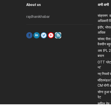
About us
अभी अभी
संक्रमण क
rajdhanikhabar
अधिकारी कि
इंदौर, भोप
अधिक
सांसद रीता
वैक्सीन बह
अब IPL 202
बयान
OTT प्लेटफ
ना'
नए नियमों 
मंंत्रिमंडल
CM योगी 
सोना हुआ स
रेट
कपिल देव न
सलाह, रोहि