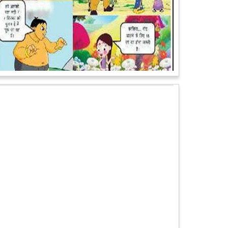
पेट पकड़ कर हंसने पर मजबूर हो जायेंगे आप जानवरों की ये अदाएं
देखकर
कल्पना कीजिये उस दृश्य की, जिसमें कोई गिलहरी किसी मेंढक के
साथ लिप-लॉक कर रही हो। गिलहरी झूला झूल रही हो।
आगे पढ़ें