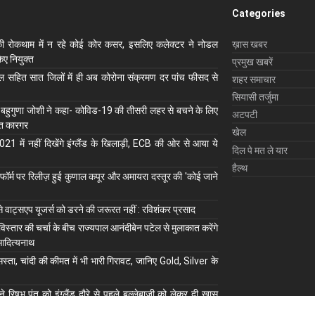
Categories
ी रोकथाम में न रहे कोई कोर कसर, इसलिए कलेक्‍टर ने नोडल
ख़ास खबर
ए नियुक्‍त
प्रमुख खबरें
ाल सहित सात जिलों में ही अब कोरोना संक्रमण दर पांच फीसद से
शहर समाचार
सियासी तर्जुमा
 बहुगुणा जोशी ने कहा- कोविड-19 की तीसरी लहर से बचने के लिए
अटपटी
ुत कारगर
खेल
1 में नहीं दिखेंगे इंग्लैंड के खिलाड़ी, ECB की ओर से आया ये
दिल पे मत ले यार
हैल्थ
ॉर्म पर रिलीज़ हुई कुणाल कपूर और अमायरा दस्तूर की 'कोई जाने
से वाट्सएप यूजर्स को डरने की जरूरत नहीं : रविशंकर प्रसाद
 विस्तार की चर्चा के बीच राज्यपाल आनंदीबेन पटेल से मुलाकात करेंगे
आदित्यनाथ
स्ता, चांदी की कीमत में भी भारी गिरावट, जानिए Gold, Silver के
े रिषभ पंत को इंग्लैंड दौरे से पहले बल्लेबाजी को लेकर दी खास
त से भी की तुलना