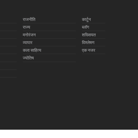
राजनीति
कार्टून
राज्य
ब्लॉग
मनोरंजन
शख्सियत
व्यापार
विश्लेषण
कला साहित्य
एक नजर
ज्योतिष