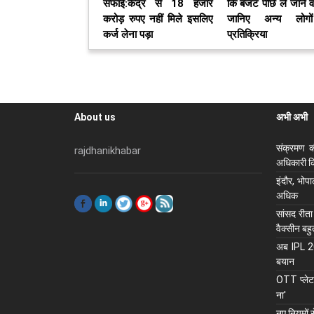
सफाई:केंद्र से 18 हजार
कि बजट पीछे ले जाने वा
करोड़ रुपए नहीं मिले इसलिए
जानिए अन्य लोगो
कर्ज लेना पड़ा
प्रतिक्रिया
About us
अभी अभी
संक्रमण क
rajdhanikhabar
अधिकारी कि
इंदौर, भोप
अधिक
सांसद रीता
वैक्सीन बह
अब IPL 202
बयान
OTT प्लेटफ
ना'
नए नियमों 