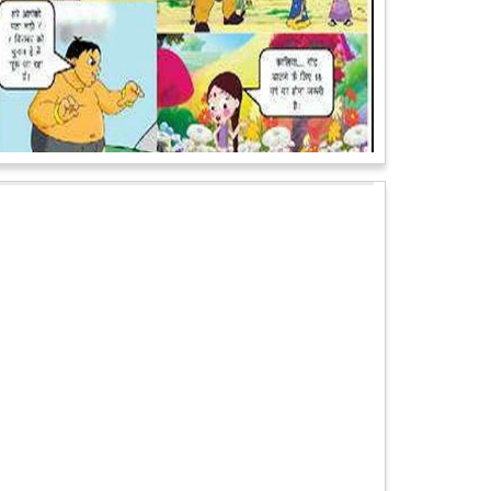
पेट पकड़ कर हंसने पर मजबूर हो जायेंगे आप जानवरों की ये अदाएं
देखकर
कल्पना कीजिये उस दृश्य की, जिसमें कोई गिलहरी किसी मेंढक के
साथ लिप-लॉक कर रही हो। गिलहरी झूला झूल रही हो।
आगे पढ़ें
चमत्कार: एक साल की बच्ची के ऊपर से गुजरी ट्रेन, नहीं आई
एक खरोंच भी
जाको राखे साइयां मार सके न कोय वाली कहावत आज एक बच्ची
पर पूरी तरह चरितार्थ साबित हुई, जब वह एक हादसे दौरान बाल-
बाल बच गई। मामला उत्तर प्रदेश के मथुरा...
आगे पढ़ें