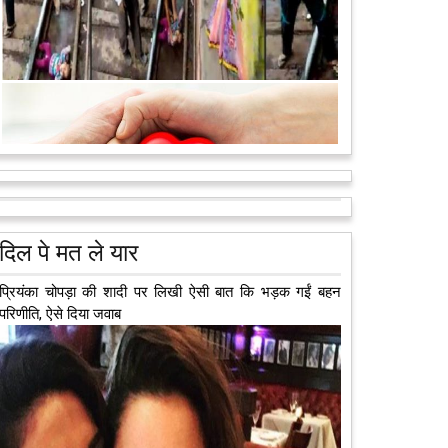
मरते-मरते भी तीन लोगों को नई जिंदगी दे गई 13 वर्षीय लड़की
कुछ लोग मौत जैसी खौफनाक हकीकत को भी खूबसूरत मोड़ दे
जाते हैं। वह मरने के बाद भी इस धरती पर अपने आप को जीवित
छोड़ ज़ाते हैं। दुनिया को अलविदा कह चुकी 13...
आगे पढ़ें
दिल पे मत ले यार
प्रियंका चोपड़ा की शादी पर लिखी ऐसी बात कि भड़क गईं बहन
परिणीति, ऐसे दिया जवाब
अब एक आइडिया बदलेगा हिमाचल के युवाओं की किस्मत, जानिए
कैसे
हमीरपुर में अब एक आइडिया युवाओं की किस्मत बदलने जा रहा है।
भारत सरकार के स्टार्टअप मिशन के तहत सबंधित टीम मोबाइल