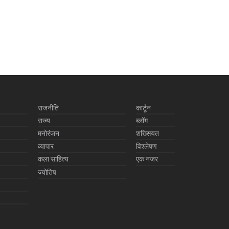
राजनीति
कार्टून
राज्य
ब्लॉग
मनोरंजन
शख्सियत
व्यापार
विश्लेषण
कला साहित्य
एक नजर
ज्योतिष