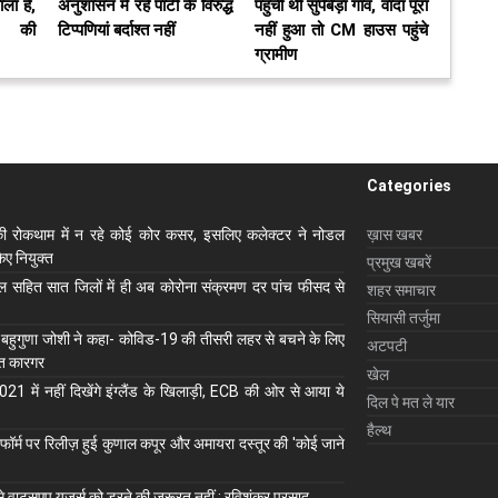
ला है,
अनुशासन में रहें पार्टी के विरुद्ध
पहुंची थी सुपेबेड़ा गांव, वादा पूरा
ं की
टिप्पणियां बर्दाश्त नहीं
नहीं हुआ तो CM हाउस पहुंचे
ग्रामीण
Categories
ी रोकथाम में न रहे कोई कोर कसर, इसलिए कलेक्‍टर ने नोडल
ख़ास खबर
ए नियुक्‍त
प्रमुख खबरें
ाल सहित सात जिलों में ही अब कोरोना संक्रमण दर पांच फीसद से
शहर समाचार
सियासी तर्जुमा
 बहुगुणा जोशी ने कहा- कोविड-19 की तीसरी लहर से बचने के लिए
अटपटी
ुत कारगर
खेल
1 में नहीं दिखेंगे इंग्लैंड के खिलाड़ी, ECB की ओर से आया ये
दिल पे मत ले यार
हैल्थ
ॉर्म पर रिलीज़ हुई कुणाल कपूर और अमायरा दस्तूर की 'कोई जाने
से वाट्सएप यूजर्स को डरने की जरूरत नहीं : रविशंकर प्रसाद