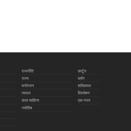
राजनीति
कार्टून
राज्य
ब्लॉग
मनोरंजन
शख्सियत
व्यापार
विश्लेषण
कला साहित्य
एक नजर
ज्योतिष