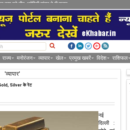
कर काम करे चीन, अमेरिकी सांसद ने दी सलाह
राज्य
मनोरंजन
व्यापार
खेल
प्रमुख खबरें
विदेश
राशिफल
'व्यापार'
 Gold, Silver के रेट
नई
दिल्ली :