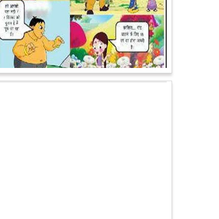
पेट पकड़ कर हंसने पर मजबूर हो जायेंगे आप जानवरों की ये अदाएं
देखकर
कल्पना कीजिये उस दृश्य की, जिसमें कोई गिलहरी किसी मेंढक के
साथ लिप-लॉक कर रही हो। गिलहरी झूला झूल रही हो।
आगे पढ़ें
चमत्कार: एक साल की बच्ची के ऊपर से गुजरी ट्रेन, नहीं आई
एक खरोंच भी
जाको राखे साइयां मार सके न कोय वाली कहावत आज एक बच्ची
पर पूरी तरह चरितार्थ साबित हुई, जब वह एक हादसे दौरान बाल-
बाल बच गई। मामला उत्तर प्रदेश के मथुरा...
आगे पढ़ें