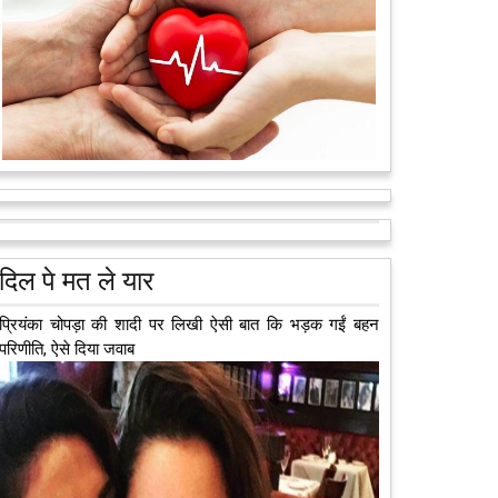
मरते-मरते भी तीन लोगों को नई जिंदगी दे गई 13 वर्षीय लड़की
कुछ लोग मौत जैसी खौफनाक हकीकत को भी खूबसूरत मोड़ दे
जाते हैं। वह मरने के बाद भी इस धरती पर अपने आप को जीवित
छोड़ ज़ाते हैं। दुनिया को अलविदा कह चुकी 13...
आगे पढ़ें
दिल पे मत ले यार
प्रियंका चोपड़ा की शादी पर लिखी ऐसी बात कि भड़क गईं बहन
परिणीति, ऐसे दिया जवाब
अब एक आइडिया बदलेगा हिमाचल के युवाओं की किस्मत, जानिए
कैसे
हमीरपुर में अब एक आइडिया युवाओं की किस्मत बदलने जा रहा है।
भारत सरकार के स्टार्टअप मिशन के तहत सबंधित टीम मोबाइल