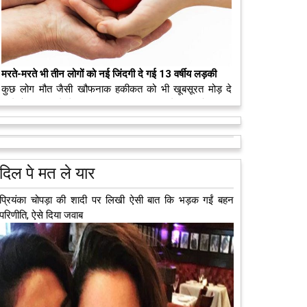
मरते-मरते भी तीन लोगों को नई जिंदगी दे गई 13 वर्षीय लड़की
कुछ लोग मौत जैसी खौफनाक हकीकत को भी खूबसूरत मोड़ दे
जाते हैं। वह मरने के बाद भी इस धरती पर अपने आप को जीवित
छोड़ ज़ाते हैं। दुनिया को अलविदा कह चुकी 13...
आगे पढ़ें
दिल पे मत ले यार
प्रियंका चोपड़ा की शादी पर लिखी ऐसी बात कि भड़क गईं बहन
परिणीति, ऐसे दिया जवाब
अब एक आइडिया बदलेगा हिमाचल के युवाओं की किस्मत, जानिए
कैसे
हमीरपुर में अब एक आइडिया युवाओं की किस्मत बदलने जा रहा है।
भारत सरकार के स्टार्टअप मिशन के तहत सबंधित टीम मोबाइल