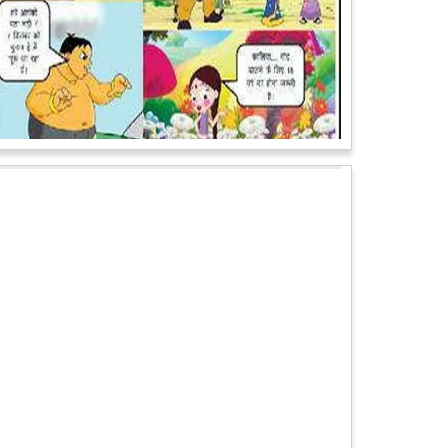
पेट पकड़ कर हंसने पर मजबूर हो जायेंगे आप जानवरों की ये अदाएं
देखकर
कल्पना कीजिये उस दृश्य की, जिसमें कोई गिलहरी किसी मेंढक के
साथ लिप-लॉक कर रही हो। गिलहरी झूला झूल रही हो।
आगे पढ़ें
चमत्कार: एक साल की बच्ची के ऊपर से गुजरी ट्रेन, नहीं आई
एक खरोंच भी
जाको राखे साइयां मार सके न कोय वाली कहावत आज एक बच्ची
पर पूरी तरह चरितार्थ साबित हुई, जब वह एक हादसे दौरान बाल-
बाल बच गई। मामला उत्तर प्रदेश के मथुरा...
आगे पढ़ें