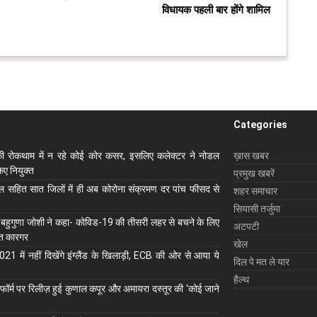
विधायक पहली बार होंगे शामिल
Categories
ी रोकथाम में न रहे कोई कोर कसर, इसलिए कलेक्‍टर ने नोडल
ख़ास खबर
ए नियुक्‍त
प्रमुख खबरें
ाल सहित सात जिलों में ही अब कोरोना संक्रमण दर पांच फीसद से
शहर समाचार
सियासी तर्जुमा
 बहुगुणा जोशी ने कहा- कोविड-19 की तीसरी लहर से बचने के लिए
अटपटी
ुत कारगर
खेल
1 में नहीं दिखेंगे इंग्लैंड के खिलाड़ी, ECB की ओर से आया ये
दिल पे मत ले यार
हैल्थ
ॉर्म पर रिलीज़ हुई कुणाल कपूर और अमायरा दस्तूर की 'कोई जाने