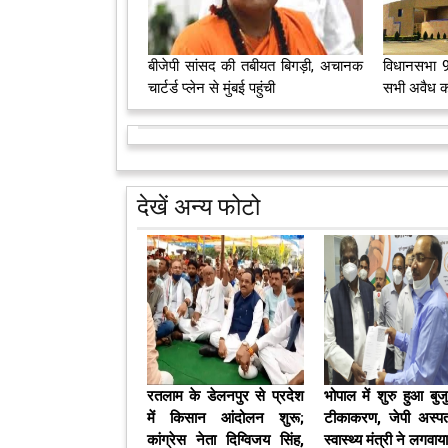
बीजेपी सांसद की तबीयत बिगड़ी, अचानक
विधानसभा 9व
चार्टर्ड प्लेन से मुंबई पहुंची
सभी अवैध क
देखें अन्य फोटो
रतलाम के डेलनपुर से प्रदेश
भोपाल में शुरु हुआ बुजुर
में किसान आंदोलन शुरू;
टीकाकरण, जेपी अस्‍पत
कांग्रेस नेता दिग्विजय सिंह,
स्‍वास्‍थ्‍य मंत्री ने लगवा