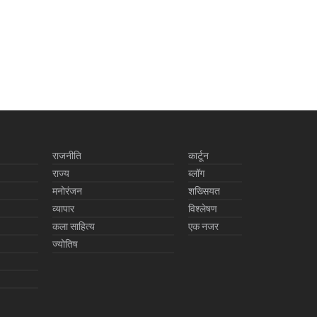
राजनीति
कार्टून
राज्य
ब्लॉग
मनोरंजन
शख्सियत
व्यापार
विश्लेषण
कला साहित्य
एक नजर
ज्योतिष