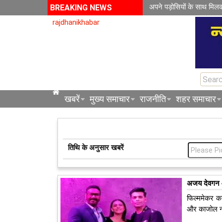
अपने पड़ोसियों के साथ मिल
BREAKING NEWS
rajdhanikhabar
खबरें
मुख्य समाचार
राजनीति
शहर समाचार
तिथि के अनुसार खबरें
अजय देवगन औ
फिल्ममेकर क
और काजोल 