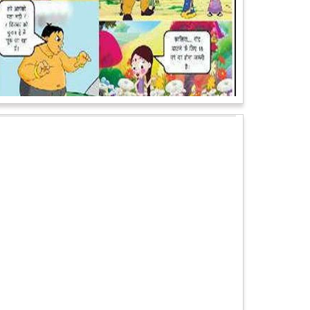
पेट पकड़ कर हंसने पर मजबूर हो जायेंगे आप जानवरों की ये अदाएं
देखकर
कल्पना कीजिये उस दृश्य की, जिसमें कोई गिलहरी किसी मेंढक के
साथ लिप-लॉक कर रही हो। गिलहरी झूला झूल रही हो।
आगे पढ़ें