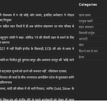
Categories
ी रोकथाम में न रहे कोई कोर कसर, इसलिए कलेक्‍टर ने नोडल
ख़ास खबर
ए नियुक्‍त
प्रमुख खबरें
ाल सहित सात जिलों में ही अब कोरोना संक्रमण दर पांच फीसद से
शहर समाचार
सियासी तर्जुमा
 बहुगुणा जोशी ने कहा- कोविड-19 की तीसरी लहर से बचने के लिए
अटपटी
ुत कारगर
खेल
1 में नहीं दिखेंगे इंग्लैंड के खिलाड़ी, ECB की ओर से आया ये
दिल पे मत ले यार
हैल्थ
ॉर्म पर रिलीज़ हुई कुणाल कपूर और अमायरा दस्तूर की 'कोई जाने
से वाट्सएप यूजर्स को डरने की जरूरत नहीं : रविशंकर प्रसाद
 विस्तार की चर्चा के बीच राज्यपाल आनंदीबेन पटेल से मुलाकात करेंगे
आदित्यनाथ
स्ता, चांदी की कीमत में भी भारी गिरावट, जानिए Gold, Silver के
े रिषभ पंत को इंग्लैंड दौरे से पहले बल्लेबाजी को लेकर दी खास
त से भी की तुलना