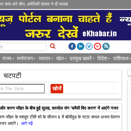
कर काम करे चीन, अमेरिकी सांसद ने दी सलाह
राज्य
मनोरंजन
व्यापार
खेल
प्रमुख खबरें
विदेश
राशिफल
चटपटी
र करण जौहर के बीच हुई सुलह, काजोल संग 'कॉफी विद करण' में आएंगे नजर
रण जौहर के मशहूर टीवी शो के सीजन 6 में बॉलीवुड के स्टार कपल अजय देवगन
नजर आएंगे।
आगे पढ़ें