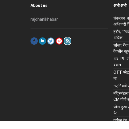
About us
अभी अभी
संक्रमण क
rajdhanikhabar
अधिकारी कि
इंदौर, भोप
अधिक
सांसद रीता
वैक्सीन बह
अब IPL 202
बयान
OTT प्लेटफ
ना'
नए नियमों 
मंंत्रिमंडल
CM योगी 
सोना हुआ स
रेट
कपिल देव न
सलाह, रोहि