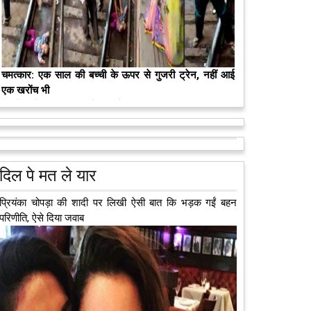
चमत्कार: एक साल की बच्ची के ऊपर से गुजरी ट्रेन, नहीं आई
एक खरोंच भी
जाको राखे साइयां मार सके न कोय वाली कहावत आज एक बच्ची
पर पूरी तरह चरितार्थ साबित हुई, जब वह एक हादसे दौरान बाल-
मरते-मरते भी तीन लोगों को नई जिंदगी दे गई 13 वर्षीय लड़की
बाल बच गई। मामला उत्तर प्रदेश के मथुरा...
आगे पढ़ें
कुछ लोग मौत जैसी खौफनाक हकीकत को भी खूबसूरत मोड़ दे
जाते हैं। वह मरने के बाद भी इस धरती पर अपने आप को जीवित
छोड़ ज़ाते हैं। दुनिया को अलविदा कह चुकी 13...
आगे पढ़ें
दिल पे मत ले यार
प्रियंका चोपड़ा की शादी पर लिखी ऐसी बात कि भड़क गईं बहन
परिणीति, ऐसे दिया जवाब