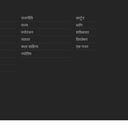
राजनीति
कार्टून
राज्य
ब्लॉग
मनोरंजन
शख्सियत
व्यापार
विश्लेषण
कला साहित्य
एक नजर
ज्योतिष