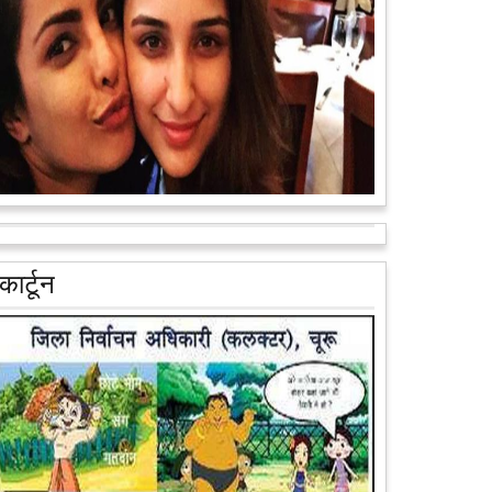
अब एक आइडिया बदलेगा हिमाचल के युवाओं की किस्मत, जानिए
कैसे
हमीरपुर में अब एक आइडिया युवाओं की किस्मत बदलने जा रहा है।
भारत सरकार के स्टार्टअप मिशन के तहत सबंधित टीम मोबाइल
वैन के जरिए पूरे देश के कोने-कोने मे...
आगे पढ़ें
कार्टून
आरक्षण के विरोध में राजा भैया बोले, प्रमोशन का आधार गुणवत्ता
और वरिष्ठता हो, जाति नहीं
प्रतापगढ़ के कुंडा से बाहुबली विधायक रघुराज प्रताप सिंह उर्फ
राजा भैया ने शुक्रवार को लखनऊ में प्रेस कांफ्रेंस कर नई
राजनीतिक पार्टी बनाने की आधिकारिक...
आगे पढ़ें